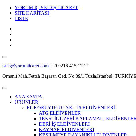
YORUM İÇ VE DIŞ TİCARET
SİTE HARİTASI
LİSTE
satis@yorumticaret.com
|
+9 0216 415 17 17
Orhanlı Mah.Fettah Başaran Cad. No:89/1 Tuzla,İstanbul, TÜRKİY
ANA SAYFA
ÜRÜNLER
EL KORUYUCULAR – İŞ ELDİVENLERİ
ATG ELDİVENLER
TEKSTİL ÜZERİ KAPLAMALI ELDİVENLE
DERİ İŞ ELDİVENLERİ
KAYNAK ELDİVENLERİ
KESİLMEYE DAYANIKLI ELDİVENLER