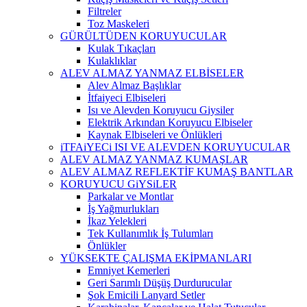
Filtreler
Toz Maskeleri
GÜRÜLTÜDEN KORUYUCULAR
Kulak Tıkaçları
Kulaklıklar
ALEV ALMAZ YANMAZ ELBİSELER
Alev Almaz Başlıklar
İtfaiyeci Elbiseleri
Isı ve Alevden Koruyucu Giysiler
Elektrik Arkından Koruyucu Elbiseler
Kaynak Elbiseleri ve Önlükleri
iTFAiYECi ISI VE ALEVDEN KORUYUCULAR
ALEV ALMAZ YANMAZ KUMAŞLAR
ALEV ALMAZ REFLEKTİF KUMAŞ BANTLAR
KORUYUCU GiYSiLER
Parkalar ve Montlar
İş Yağmurlukları
İkaz Yelekleri
Tek Kullanımlık İş Tulumları
Önlükler
YÜKSEKTE ÇALIŞMA EKİPMANLARI
Emniyet Kemerleri
Geri Sarımlı Düşüş Durdurucular
Şok Emicili Lanyard Setler