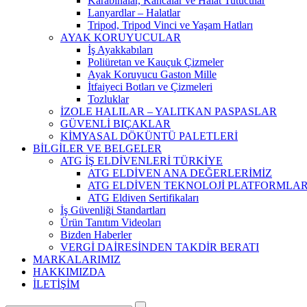
Karabinalar, Kancalar ve Halat Tutucular
Lanyardlar – Halatlar
Tripod, Tripod Vinci ve Yaşam Hatları
AYAK KORUYUCULAR
İş Ayakkabıları
Poliüretan ve Kauçuk Çizmeler
Ayak Koruyucu Gaston Mille
İtfaiyeci Botları ve Çizmeleri
Tozluklar
İZOLE HALILAR – YALITKAN PASPASLAR
GÜVENLİ BIÇAKLAR
KİMYASAL DÖKÜNTÜ PALETLERİ
BİLGİLER VE BELGELER
ATG İŞ ELDİVENLERİ TÜRKİYE
ATG ELDİVEN ANA DEĞERLERİMİZ
ATG ELDİVEN TEKNOLOJİ PLATFORMLAR
ATG Eldiven Sertifikaları
İş Güvenliği Standartları
Ürün Tanıtım Videoları
Bizden Haberler
VERGİ DAİRESİNDEN TAKDİR BERATI
MARKALARIMIZ
HAKKIMIZDA
İLETİŞİM